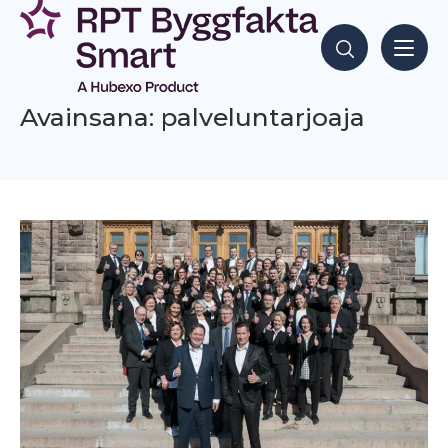
Siirry
sisältöön
Hae sisältöjä
Avainsana: palveluntarjoaja