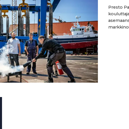
Presto Pa
kouluttaj
asemaansa
markkinoill