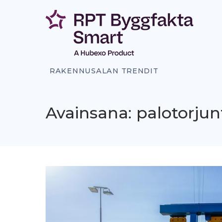
Siirry
sisältöön
RAKENNUSALAN TRENDIT
Avainsana: palotorjun