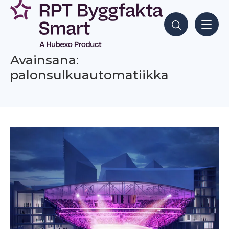
Siirry
sisältöön
Hae sisältöjä
Avainsana:
palonsulkuautomatiikka