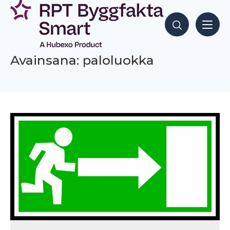
Siirry
sisältöön
Hae sisältöjä
Avainsana: paloluokka