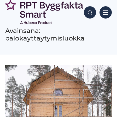
Siirry
sisältöön
Hae sisältöjä
Avainsana:
palokäyttäytymisluokka