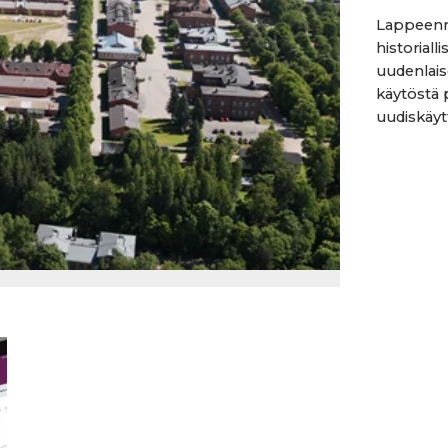
Lappeenr
historiall
uudenlais
käytöstä 
uudiskäyt