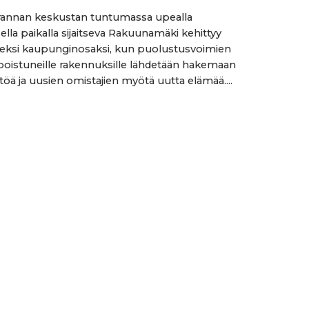
annan keskustan tuntumassa upealla
isella paikalla sijaitseva Rakuunamäki kehittyy
eksi kaupunginosaksi, kun puolustusvoimien
poistuneille rakennuksille lähdetään hakemaan
töä ja uusien omistajien myötä uutta elämää....