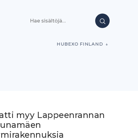
Hae sisältöjä
HUBEXO FINLAND
atti myy Lappeenrannan
uunamäen
rmirakennuksia