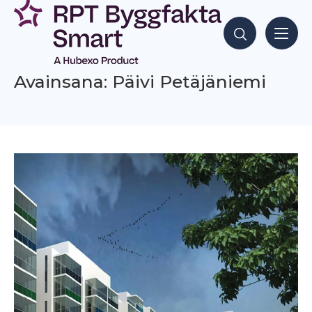
Siirry
sisältöön
Hae sisältöjä
Avainsana: Päivi Petäjäniemi