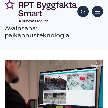
Siirry
sisältöön
Hae sisältöjä
Avainsana:
paikannusteknologia