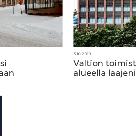
3.10.2019
si
Valtion toimis
kaan
alueella laajen