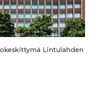
tokeskittymä Lintulahden
i