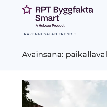
Siirry
sisältöön
RAKENNUSALAN TRENDIT
Avainsana: paikallava