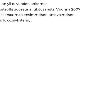
lla on yli 15 vuoden kokemus
uusteollisuudesta ja lukitusalasta. Vuonna 2007
tteli maailman ensimmäisen omavoimaisen
n lukkosylinterin,...