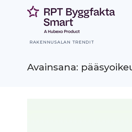
Siirry
sisältöön
RAKENNUSALAN TRENDIT
Avainsana: pääsyoike