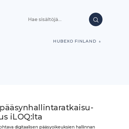
Hae sisältöjä
HUBEXO FINLAND
pääsynhallintaratkaisu-
us iLOQ:lta
ohtava digitaalisen pääsyoikeuksien hallinnan