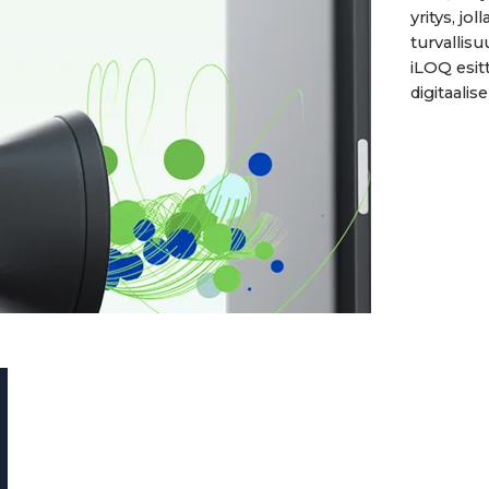
yritys, jo
turvallis
iLOQ esi
digitaalise