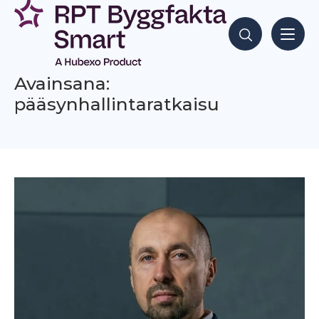
Siirry
sisältöön
Hae sisältöjä
Avainsana:
pääsynhallintaratkaisu