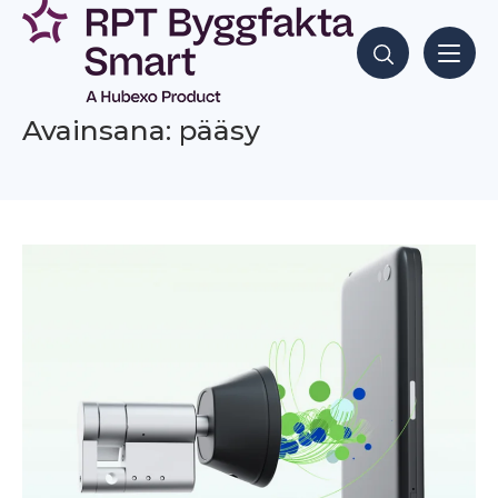
Siirry
sisältöön
Hae sisältöjä
Avainsana: pääsy