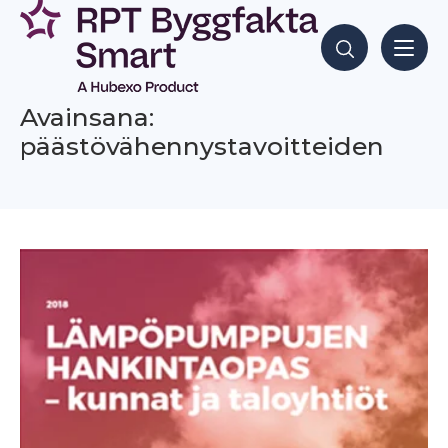
Siirry
sisältöön
Hae sisältöjä
Avainsana:
päästövähennystavoitteiden