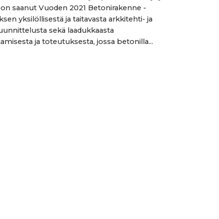
 on saanut Vuoden 2021 Betonirakenne -
en yksilöllisestä ja taitavasta arkkitehti- ja
unnittelusta sekä laadukkaasta
misesta ja toteutuksesta, jossa betonilla...