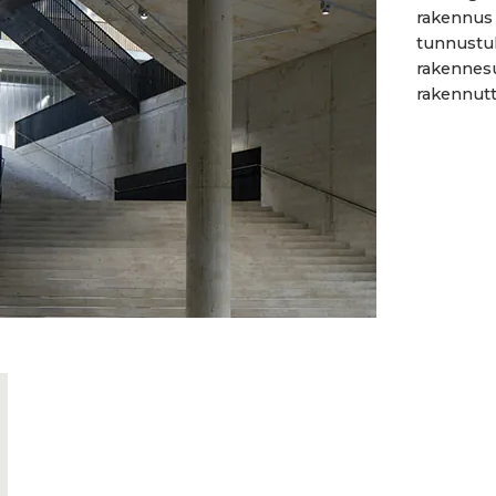
rakennus
tunnustuks
rakennesu
rakennutta