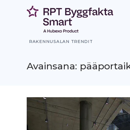
Siirry
sisältöön
RAKENNUSALAN TRENDIT
Avainsana: pääportai