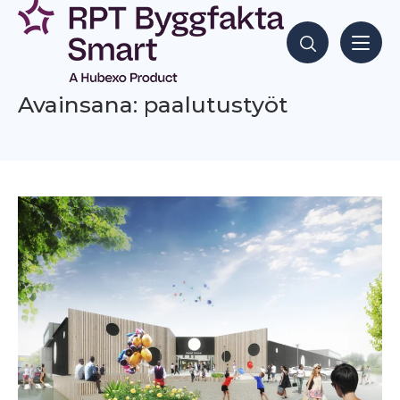
Siirry
sisältöön
Hae sisältöjä
Avainsana: paalutustyöt