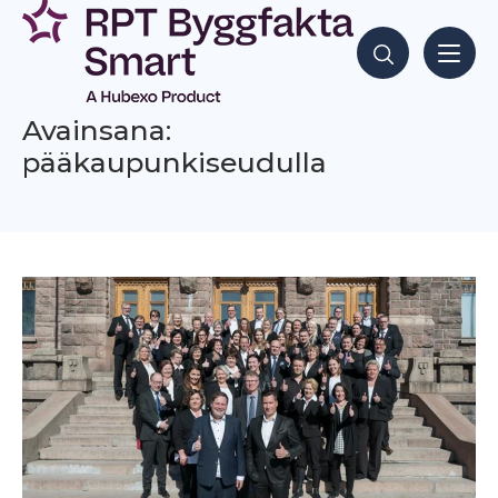
Siirry
sisältöön
Hae sisältöjä
Avainsana:
pääkaupunkiseudulla