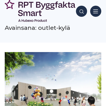
Siirry
sisältöön
Hae sisältöjä
Avainsana: outlet-kylä