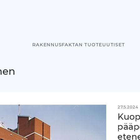
RAKENNUSFAKTAN TUOTEUUTISET
nen
27.5.2024
Kuop
pääp
eten