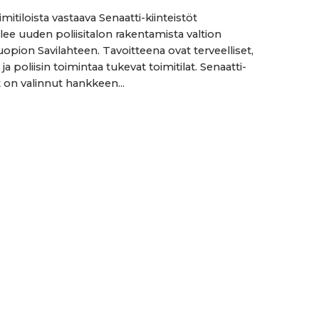
imitiloista vastaava Senaatti-kiinteistöt
lee uuden poliisitalon rakentamista valtion
uopion Savilahteen. Tavoitteena ovat terveelliset,
t ja poliisin toimintaa tukevat toimitilat. Senaatti-
t on valinnut hankkeen...