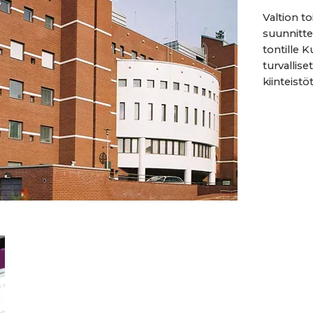
Valtion to
suunnitte
tontille K
turvallise
kiinteistö