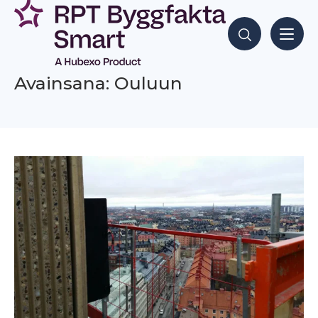
Siirry
sisältöön
Hae sisältöjä
Avainsana: Ouluun