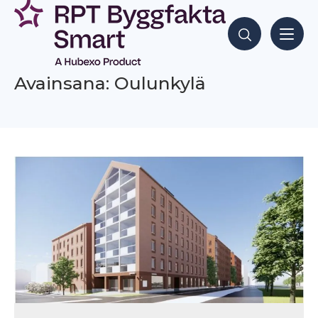
Siirry
sisältöön
Hae sisältöjä
Avainsana: Oulunkylä