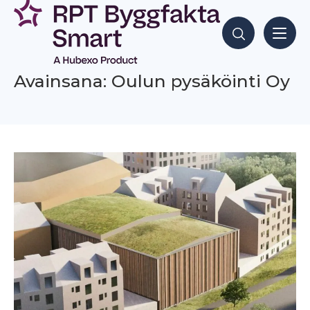
Siirry
sisältöön
Hae sisältöjä
Avainsana: Oulun pysäköinti Oy