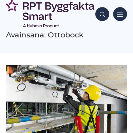
Siirry
sisältöön
Hae sisältöjä
Avainsana: Ottobock