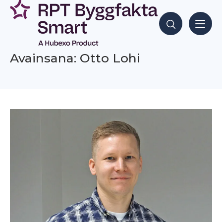
Siirry
sisältöön
Hae sisältöjä
Avainsana: Otto Lohi