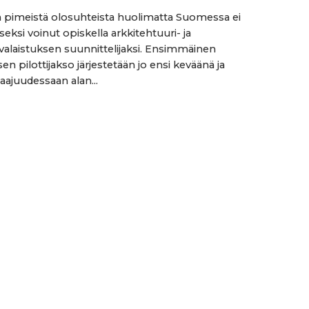
 pimeistä olosuhteista huolimatta Suomessa ei
iseksi voinut opiskella arkkitehtuuri- ja
alaistuksen suunnittelijaksi. Ensimmäinen
n pilottijakso järjestetään jo ensi keväänä ja
aajuudessaan alan...