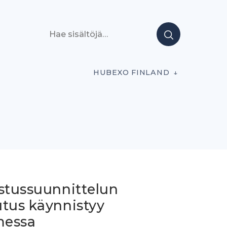
Hae sisältöjä
HUBEXO FINLAND
istussuunnittelun
utus käynnistyy
essa