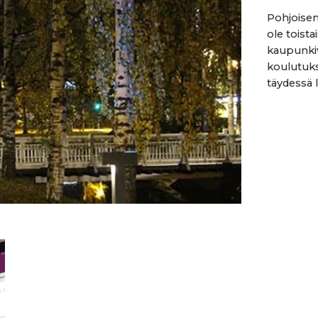
Pohjoisen
ole toista
kaupunkiv
koulutukse
täydessä l