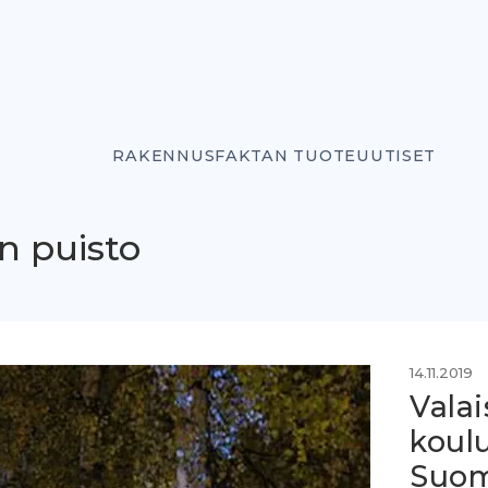
RAKENNUSFAKTAN TUOTEUUTISET
n puisto
14.11.2019
Vala
koul
Suom