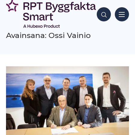
Siirry
sisältöön
Hae sisältöjä
Avainsana: Ossi Vainio