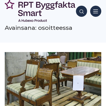
Siirry
sisältöön
Hae sisältöjä
Avainsana: osoitteessa