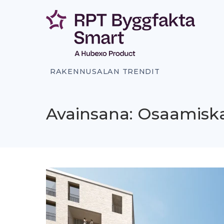
Siirry
sisältöön
RAKENNUSALAN TRENDIT
Avainsana: Osaamis