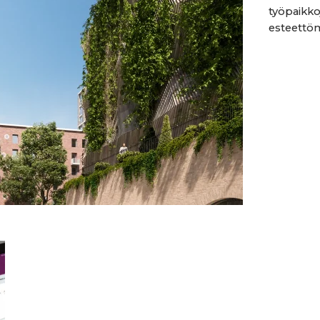
työpaikko
esteettömä