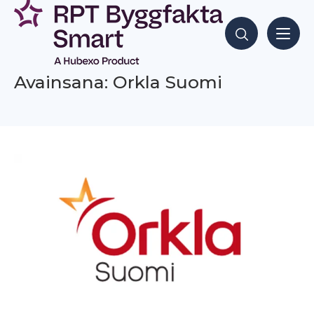
Siirry
sisältöön
Hae sisältöjä
Avainsana: Orkla Suomi