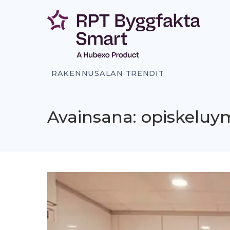
Siirry
sisältöön
RAKENNUSALAN TRENDIT
Avainsana: opiskeluy