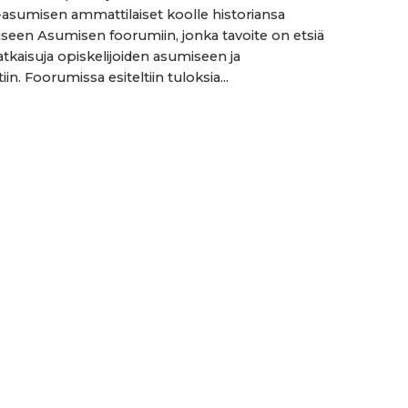
a-asumisen ammattilaiset koolle historiansa
een Asumisen foorumiin, jonka tavoite on etsiä
atkaisuja opiskelijoiden asumiseen ja
iin. Foorumissa esiteltiin tuloksia...