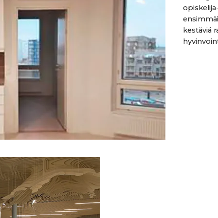
opiskelij
ensimmäis
kestäviä r
hyvinvoint