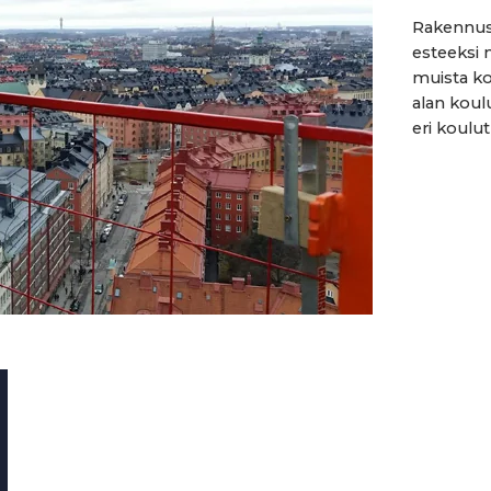
Rakennus
esteeksi 
muista ko
alan koul
eri koulut