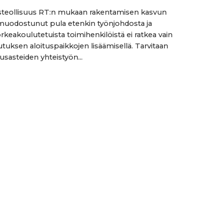
teollisuus RT:n mukaan rakentamisen kasvun
muodostunut pula etenkin työnjohdosta ja
rkeakoulutetuista toimihenkilöistä ei ratkea vain
utuksen aloituspaikkojen lisäämisellä. Tarvitaan
usasteiden yhteistyön...