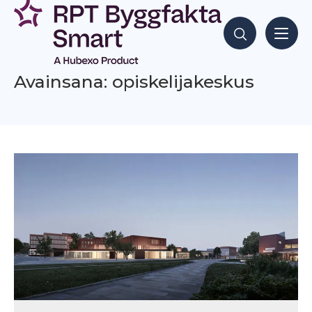
Siirry
sisältöön
Hae sisältöjä
Avainsana: opiskelijakeskus