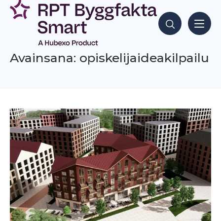
Siirry
sisältöön
Hae sisältöjä
Avainsana: opiskelijaideakilpailu