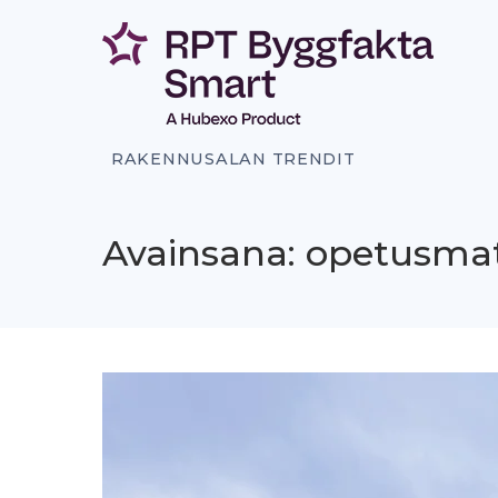
Siirry
sisältöön
RAKENNUSALAN TRENDIT
Avainsana: opetusmat