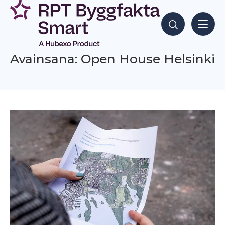
Siirry
sisältöön
Hae sisältöjä
Avainsana: Open House Helsinki