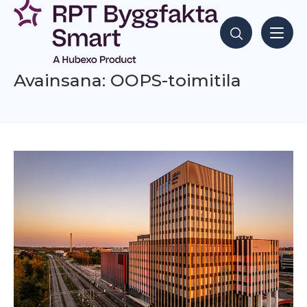
Siirry
sisältöön
Hae sisältöjä
Avainsana: OOPS-toimitila