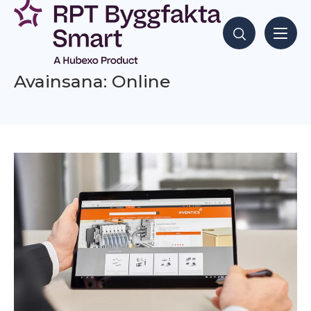
Siirry
sisältöön
Hae sisältöjä
Avainsana: Online