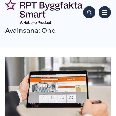
Siirry
sisältöön
Hae sisältöjä
Avainsana: One