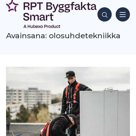
Siirry
sisältöön
Hae sisältöjä
Avainsana: olosuhdetekniikka