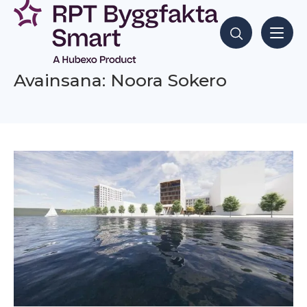
Siirry
sisältöön
Hae sisältöjä
Avainsana: Noora Sokero