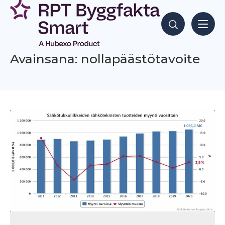
Siirry
sisältöön
Hae sisältöjä
Avainsana: nollapäästötavoite