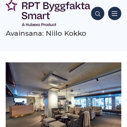
Siirry
sisältöön
Hae sisältöjä
Avainsana: Niilo Kokko