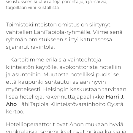
sisustukseen kuuluu aitoja porontaljoja ja -sarvia,
tarjoillaan viini kristallista.
Toimistokiinteistön omistus on siirtynyt
vähitellen LähiTapiola-ryhmälle. Viimeisenä
ryhmän omistukseen siirtyi katutasossa
sijainnut ravintola.
– Kartoitimme erilaisia vaihtoehtoja
kiinteistön käytölle, avokonttorista hotelliin
ja asuntoihin. Muutosta hotelliksi puolsi se,
että kaupunki suhtautui asiaan hyvin
myönteisesti. Helsingin keskustaan tarvitaan
lisää hotelleja, rakennuttajapäällikkö
Harri J.
Aho
LähiTapiola Kiinteistövarainhoito Oy:stä
kertoo.
Hotellioperaattorit ovat Ahon mukaan hyviä
vuokralaisia: sopimukset ovat pitkäaikaisia ja