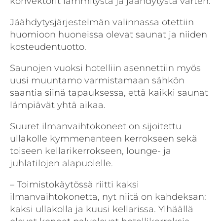
konvektorit lämmitystä ja jäähdytystä varten.
Jäähdytysjärjestelmän valinnassa otettiin
huomioon huoneissa olevat saunat ja niiden
kosteudentuotto.
Saunojen vuoksi hotelliin asennettiin myös
uusi muuntamo varmistamaan sähkön
saantia siinä tapauksessa, että kaikki saunat
lämpiävät yhtä aikaa.
Suuret ilmanvaihtokoneet on sijoitettu
ullakolle kymmenenteen kerrokseen sekä
toiseen kellarikerrokseen, lounge- ja
juhlatilojen alapuolelle.
– Toimistokäytössä riitti kaksi
ilmanvaihtokonetta, nyt niitä on kahdeksan:
kaksi ullakolla ja kuusi kellarissa. Ylhäällä