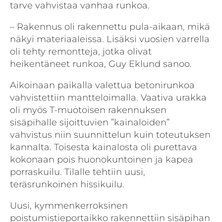
tarve vahvistaa vanhaa runkoa.
– Rakennus oli rakennettu pula-aikaan, mikä
näkyi materiaaleissa. Lisäksi vuosien varrella
oli tehty remontteja, jotka olivat
heikentäneet runkoa, Guy Eklund sanoo.
Aikoinaan paikalla valettua betonirunkoa
vahvistettiin mantteloimalla. Vaativa urakka
oli myös T-muotoisen rakennuksen
sisäpihalle sijoittuvien ”kainaloiden”
vahvistus niin suunnittelun kuin toteutuksen
kannalta. Toisesta kainalosta oli purettava
kokonaan pois huonokuntoinen ja kapea
porraskuilu. Tilalle tehtiin uusi,
teräsrunkoinen hissikuilu.
Uusi, kymmenkerroksinen
poistumistieportaikko rakennettiin sisäpihan