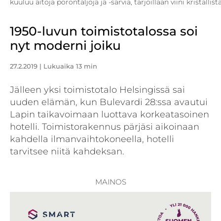
kuuluu aitoja porontaljoja ja -sarvia, tarjoillaan viini kristallista
1950-luvun toimistotalossa soi
nyt moderni joiku
27.2.2019
| Lukuaika 13 min
Jälleen yksi toimistotalo Helsingissä sai
uuden elämän, kun Bulevardi 28:ssa avautui
Lapin taikavoimaan luottava korkeatasoinen
hotelli. Toimistorakennus pärjäsi aikoinaan
kahdella ilmanvaihtokoneella, hotelli
tarvitsee niitä kahdeksan.