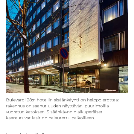
Bulevardi 28:n hotellin sisäänkäynti on helppo erottaa:
rakennus on saanut uuden näyttävän, puurimoilla
vuoratun katoksen. Sisäänkäynnin alkuperäiset,
kaareutuvat lasit on palautettu paikoilleen.