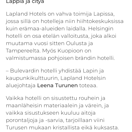
Lappia ja cityä
Lapland Hotels on vahva toimija Lapissa,
jossa sillä on hotelleja niin hiihtokeskuksissa
kuin erämaa-alueiden laidalla. Helsingin
hotelli on osa etelän valloitusta, joka alkoi
muutama vuosi sitten Oulusta ja
Tampereelta. Myös Kuopioon on
valmistumassa pohjoisen brändin hotelli.
– Bulevardin hotelli yhdistää Lapin ja
kaupunkikulttuurin, Lapland Hotelsin
aluejohtaja
Leena Turunen
toteaa.
Vaikka hotelli on sisustettu rouhein ja
maanläheisin materiaalein ja värein, ja
vaikka sisustukseen kuuluu aitoja
porontaljoja ja -sarvia, tarjoillaan viini
Turusen mukaan kristallista eikä kuksasta.