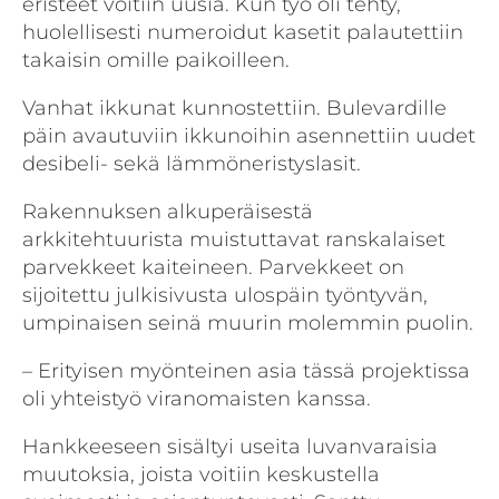
eristeet voitiin uusia. Kun työ oli tehty,
huolellisesti numeroidut kasetit palautettiin
takaisin omille paikoilleen.
Vanhat ikkunat kunnostettiin. Bulevardille
päin avautuviin ikkunoihin asennettiin uudet
desibeli- sekä lämmöneristyslasit.
Rakennuksen alkuperäisestä
arkkitehtuurista muistuttavat ranskalaiset
parvekkeet kaiteineen. Parvekkeet on
sijoitettu julkisivusta ulospäin työntyvän,
umpinaisen seinä muurin molemmin puolin.
– Erityisen myönteinen asia tässä projektissa
oli yhteistyö viranomaisten kanssa.
Hankkeeseen sisältyi useita luvanvaraisia
muutoksia, joista voitiin keskustella