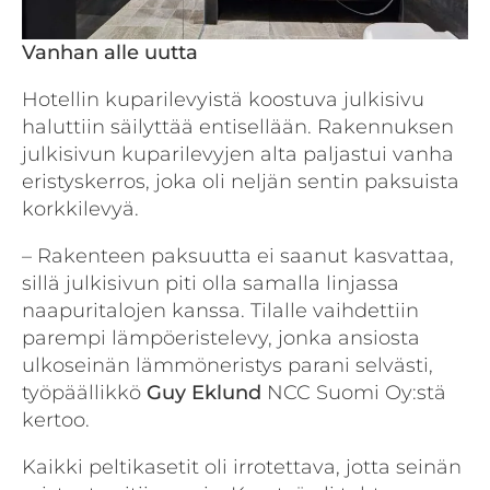
Vanhan alle uutta
Hotellin kuparilevyistä koostuva julkisivu
haluttiin säilyttää entisellään. Rakennuksen
julkisivun kuparilevyjen alta paljastui vanha
eristyskerros, joka oli neljän sentin paksuista
korkkilevyä.
– Rakenteen paksuutta ei saanut kasvattaa,
sillä julkisivun piti olla samalla linjassa
naapuritalojen kanssa. Tilalle vaihdettiin
parempi lämpöeristelevy, jonka ansiosta
ulkoseinän lämmöneristys parani selvästi,
työpäällikkö
Guy Eklund
NCC Suomi Oy:stä
kertoo.
Kaikki peltikasetit oli irrotettava, jotta seinän