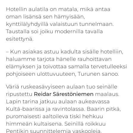
Hotellin aulatila on matala, mikä antaa
oman lisänsä sen hämyisään,
kynttilälyhdyillä valaistuun tunnelmaan.
Taustalla soi joiku modernilla tavalla
esitettynä.
– Kun asiakas astuu kadulta sisälle hotelliin,
haluamme tarjota hänelle rauhoittavan
elämyksen ja toivottaa samalla tervetulleeksi
pohjoiseen ulottuvuuteen, Turunen sanoo.
Väriä ruskeasävyiseen aulaan tuo seinälle
ripustettu
Reidar Särestöniemen
maalaus.
Lapin tarina jatkuu aulaan aukeavassa
Kultá-baarissa ja ravintolassa. Baarin pitkä,
puromaisesti aaltoileva tiski hehkuu
himmeän kultaisena. Seinillä roikkuu
Pentikin suunnittelemia vaskooleja.