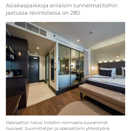
Asiakaspaikkoja erilaisiin tunnelmatiloihin
jaetussa ravintolassa on 280.
Operaattori halusi hotelliin normaalia suuremmat
huoneet. Suunnittelijan ja operaattorin yhteistyönä