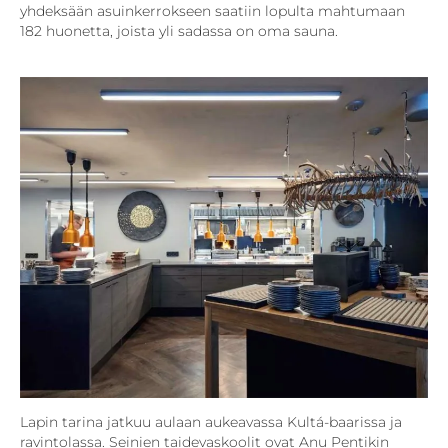
yhdeksään asuinkerrokseen saatiin lopulta mahtumaan
182 huonetta, joista yli sadassa on oma sauna.
Lapin tarina jatkuu aulaan aukeavassa Kultá-baarissa ja
ravintolassa. Seinien taidevaskoolit ovat Anu Pentikin