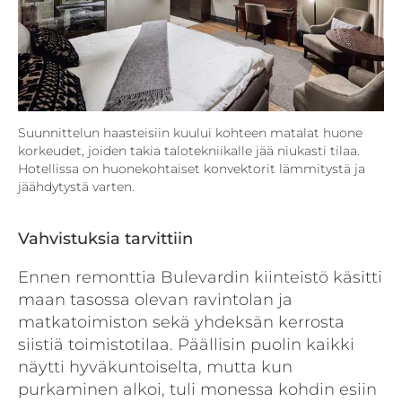
Suunnittelun haasteisiin kuului kohteen matalat huone
korkeudet, joiden takia talotekniikalle jää niukasti tilaa.
Hotellissa on huonekohtaiset konvektorit lämmitystä ja
jäähdytystä varten.
Vahvistuksia tarvittiin
Ennen remonttia Bulevardin kiinteistö käsitti
maan tasossa olevan ravintolan ja
matkatoimiston sekä yhdeksän kerrosta
siistiä toimistotilaa. Päällisin puolin kaikki
näytti hyväkuntoiselta, mutta kun
purkaminen alkoi, tuli monessa kohdin esiin