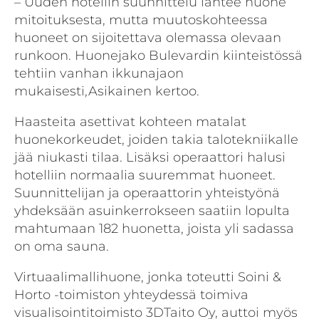
– Uuden hotellin suunnittelu lähtee huone
mitoituksesta, mutta muutoskohteessa
huoneet on sijoitettava olemassa olevaan
runkoon. Huonejako Bulevardin kiinteistössä
tehtiin vanhan ikkunajaon
mukaisesti,Asikainen kertoo.
Haasteita asettivat kohteen matalat
huonekorkeudet, joiden takia talotekniikalle
jää niukasti tilaa. Lisäksi operaattori halusi
hotelliin normaalia suuremmat huoneet.
Suunnittelijan ja operaattorin yhteistyönä
yhdeksään asuinkerrokseen saatiin lopulta
mahtumaan 182 huonetta, joista yli sadassa
on oma sauna.
Virtuaalimallihuone, jonka toteutti Soini &
Horto -toimiston yhteydessä toimiva
visualisointitoimisto 3DTaito Oy, auttoi myös