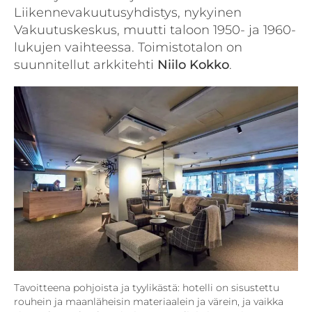
Liikennevakuutusyhdistys, nykyinen
Vakuutuskeskus, muutti taloon 1950- ja 1960-
lukujen vaihteessa. Toimistotalon on
suunnitellut arkkitehti
Niilo Kokko
.
Tavoitteena pohjoista ja tyylikästä: hotelli on sisustettu
rouhein ja maanläheisin materiaalein ja värein, ja vaikka