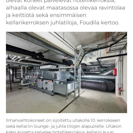
olevat koneet palvelevat hotellikerroksia,
alhaalla olevat maatasossa olevaa ravintolaa
ja keittiötä sekä ensimmäisen
kellarikerroksen juhlatiloja, Foudila kertoo.
Ilmanvaihtokoneet on sijoitettu ullakolle 10. kerrokseen
sekä kellariin lounge- ja juhla tilojen alapuolelle. Ullakon
kaksi konetta palvelee hotellikerroksia, kellarin kuusi