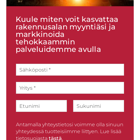
Kuule miten voit kasvattaa
rakennusalan myyntiäsi ja
markkinoida
tehokkaammin
palveluidemme avulla
S
ä
h
Y
k
r
ö
i
p
N
t
o
i
y
s
F
L
m
s
t
i
a
i
*
i
r
Antamalla yhteystietosi voimme olla sinuun
s
*
s
t
yhteydessä tuotteisiimme liittyen. Lue lisää
t
tietosuojasta
tästä
.