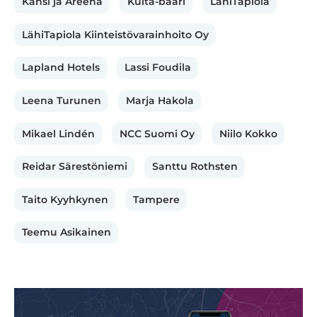
Kansi ja Areena
Kultá-baari
LähiTapiola
LähiTapiola Kiinteistövarainhoito Oy
Lapland Hotels
Lassi Foudila
Leena Turunen
Marja Hakola
Mikael Lindén
NCC Suomi Oy
Niilo Kokko
Reidar Särestöniemi
Santtu Rothsten
Taito Kyyhkynen
Tampere
Teemu Asikainen