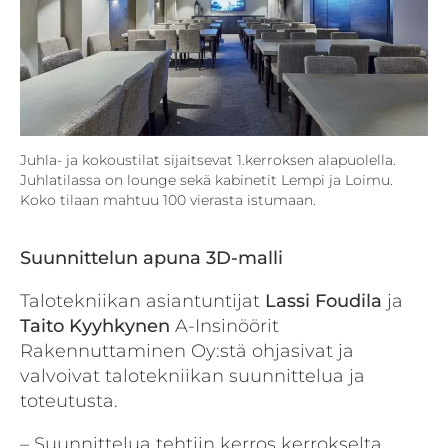
Juhla- ja kokoustilat sijaitsevat 1.kerroksen alapuolella.
Juhlatilassa on lounge sekä kabinetit Lempi ja Loimu.
Koko tilaan mahtuu 100 vierasta istumaan.
Suunnittelun apuna 3D-malli
Talotekniikan asiantuntijat
Lassi Foudila
ja
Taito Kyyhkynen
A-Insinöörit
Rakennuttaminen Oy:stä ohjasivat ja
valvoivat talotekniikan suunnittelua ja
toteutusta.
– Suunnittelua tehtiin kerros kerrokselta.