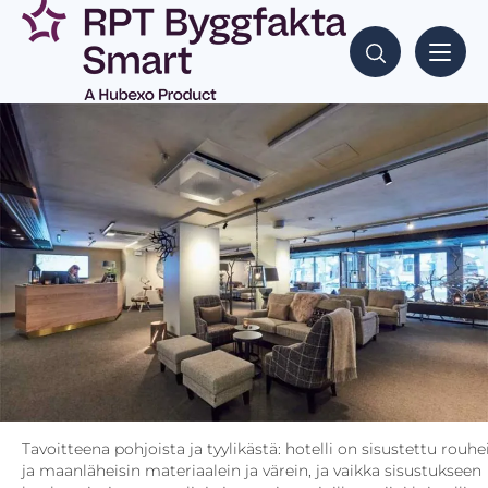
Tavoitteena pohjoista ja tyylikästä: hotelli on sisustettu rouhe
ja maanläheisin materiaalein ja värein, ja vaikka sisustukseen