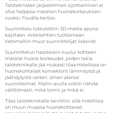
Taloteknisten järjestelmien sijoittaminen ei
ollut helppoa matalien huonekorkeuksien
vuoksi, Foudila kertoo.
Suunnittelu toteutettiin 3D-mallia apuna
käyttäen. Arkkitehtien tuottamaan
tietomalliin muut suunnittelijat lisäsivät
Suunnittelun haasteisiin kuului kohteen
matalat huone korkeudet, joiden takia
talotekniikalle jää niukasti tilaa.Hotellissa on
huonekohtaiset konvektorit lämmitystä ja
jäähdytystä varten. oman alansa
suunnitelmat. Mallin avulla voitiin nähdä
välittömästi, mikä toimii ja mikä ei.
Tilaa talotekniikalle tarvittiin, sillä hotellissa
on muun muassa huonekohtaiset