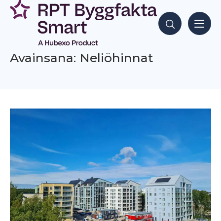
Siirry
sisältöön
Hae sisältöjä
Avainsana: Neliöhinnat