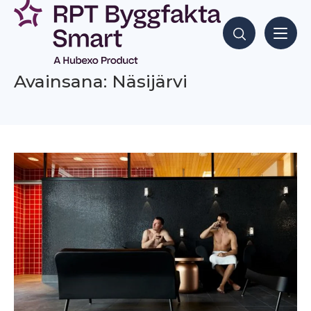
Siirry
sisältöön
Hae sisältöjä
Avainsana: Näsijärvi