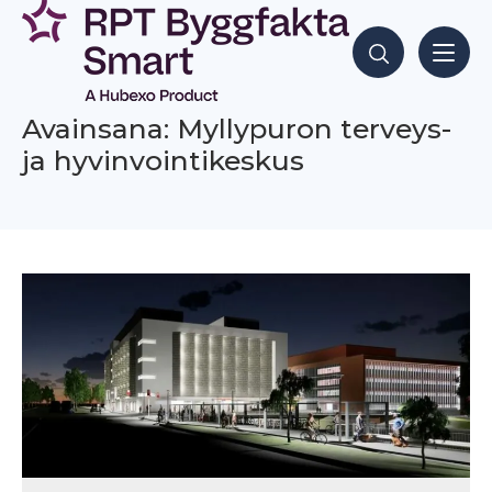
Siirry
sisältöön
Hae sisältöjä
Avainsana: Myllypuron terveys-
ja hyvinvointikeskus