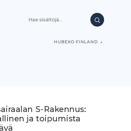
Hae sisältöjä
HUBEXO FINLAND
sairaalan S-Rakennus:
llinen ja toipumista
tävä