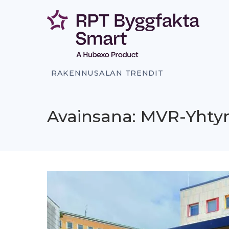
Siirry
sisältöön
RAKENNUSALAN TRENDIT
Avainsana: MVR-Yht