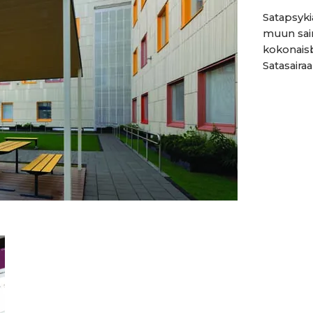
Satapsyki
muun sair
kokonaisb
Satasaira