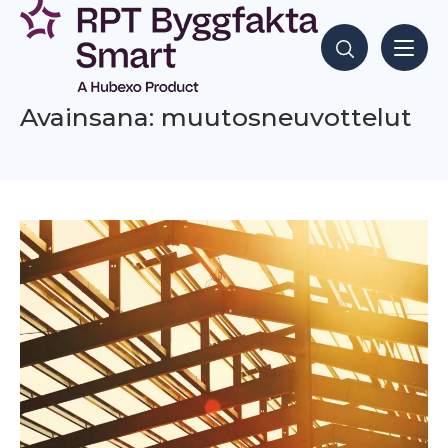
Siirry
sisältöön
Hae sisältöjä
Avainsana: muutosneuvottelut