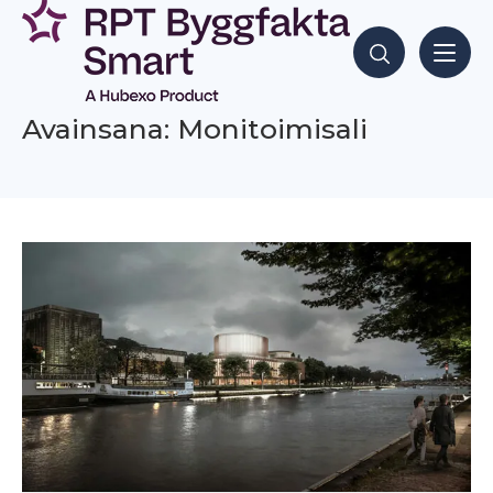
Siirry
sisältöön
Hae sisältöjä
Avainsana: Monitoimisali