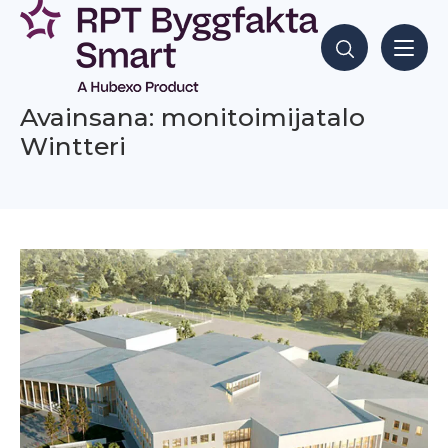
Siirry
sisältöön
Hae sisältöjä
Avainsana: monitoimijatalo
Wintteri