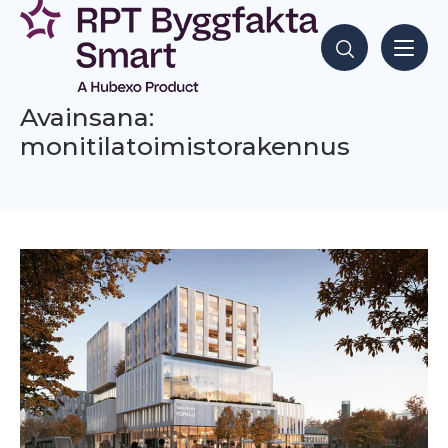
Siirry
sisältöön
Hae sisältöjä
Avainsana:
monitilatoimistorakennus